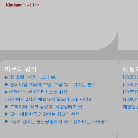
Khushuut에서 1박
마무리 평가
비행
▶ H9 호텔: 싼맛에 그냥 뭐...
[08:35]
▶ 밀레니엄 프라자 호텔: 그냥 뭐... 위치는 별로
[06:45]
▶ eSIM: Unitel 10GB 최소는 위험
[09:55]
- 사막에서 2시간 애플뮤직 들으니 6GB 써버림
[13:00]
▶ 드라이버: 작크 좋았다, 차량상태도 굿
대한항공 Mi
▶ 갈때 대한항공 양갈비는 최고의 선택
▶ 7월에 갈때는 울란공항에서 바로 갈아타는 스케줄로