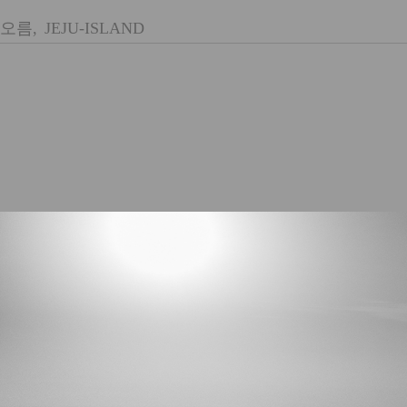
오름, JEJU-ISLAND