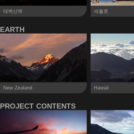
태백산맥
세월호
EARTH
New Zealand
Hawaii
PROJECT CONTENTS