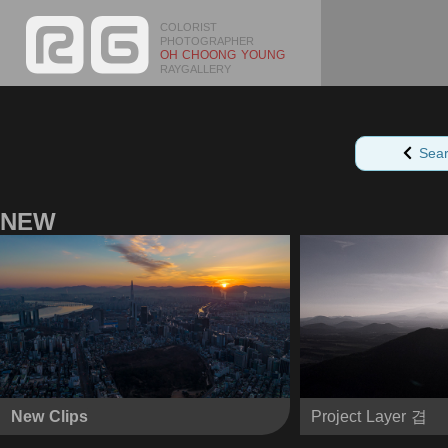
COLORIST
PHOTOGRAPHER
OH CHOONG YOUNG
RAYGALLERY
Sea
NEW
New Clips
Project Layer 겹