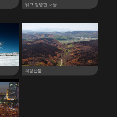
맑고 청명한 서울
의성산불