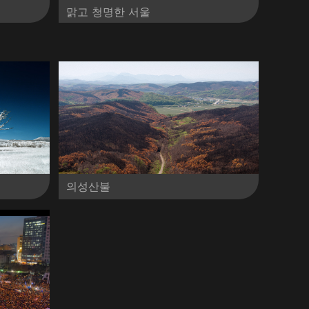
맑고 청명한 서울
의성산불