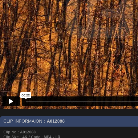
CLIP INFORMAION :
A012088
Clip No :
A012088
Clip Size :
4K
/ Code :
MP4 - LR