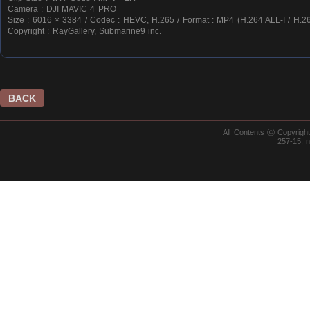
Camera : DJI MAVIC 4 PRO
Size : 6016 × 3384 / Codec : HEVC, H.265 / Format : MP4 (H.264 ALL-I / H.26
Copyright : RayGallery, Submarine9 inc.
BACK
All Contents ⓒ Copyrig
257-15, 