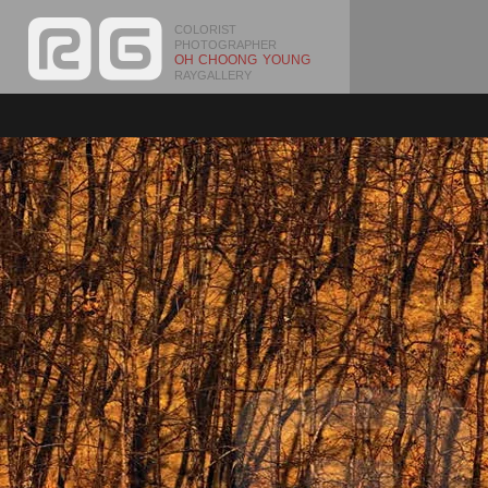
COLORIST
PHOTOGRAPHER
OH CHOONG YOUNG
RAYGALLERY