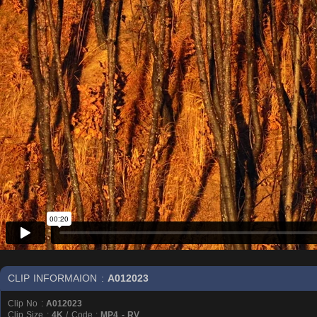
CLIP INFORMAION :
A012023
Clip No :
A012023
Clip Size :
4K
/ Code :
MP4 - RV