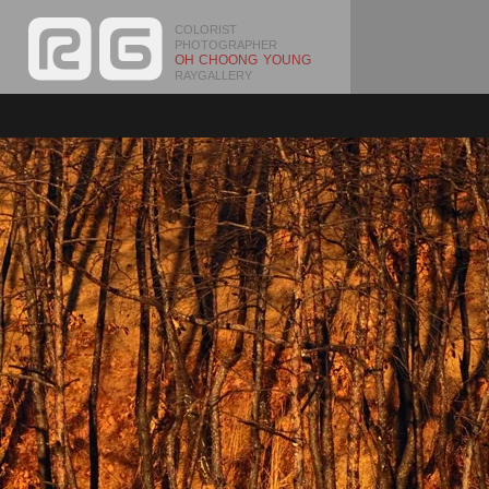
COLORIST
PHOTOGRAPHER
OH CHOONG YOUNG
RAYGALLERY