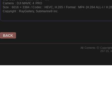
Camera : DJI MAVIC 4 PRO
Size : 6016 × 3384 / Codec : HEVC, H.265 / Format : MP4 (H.264 ALL-I / H.26
Copyright : RayGallery, Submarine9 inc.
BACK
All Contents ⓒ Copyrig
257-15, 