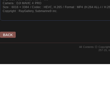
Camera : DJI MAVIC 4 PRO
Size : 6016 × 3384 / Codec : HEVC, H.265 / Format : MP4 (H.264 ALL-I / H.26
Copyright : RayGallery, Submarine9 inc.
BACK
All Contents ⓒ Copyrig
257-15, 