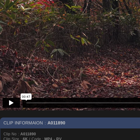
CLIP INFORMAION :
A011890
Clip No :
A011890
Clip Size :
6K
/ Code :
MP4 - RV